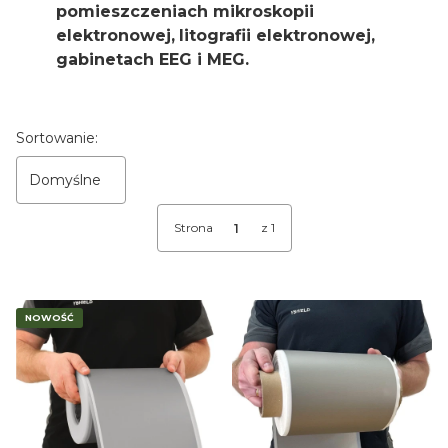
pomieszczeniach mikroskopii
elektronowej,
litografii elektronowej,
gabinetach EEG i MEG.
Lista produktów
Sortowanie:
Domyślne
Strona
z 1
NOWOŚĆ