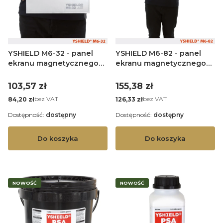
YSHIELD M6-32 - panel
YSHIELD M6-82 - panel
ekranu magnetycznego
ekranu magnetycznego
SP Alu - 29 x 21 cm
SP Alu - 80 x 21 cm
Cena
Cena
103,57 zł
155,38 zł
Cena
Cena
bez VAT
bez VAT
84,20 zł
126,33 zł
Dostępność:
dostępny
Dostępność:
dostępny
Do koszyka
Do koszyka
NOWOŚĆ
NOWOŚĆ