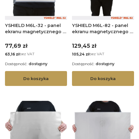
YSHIELD M6L-32 - panel
YSHIELD M6L-82 - panel
ekranu magnetycznego -
ekranu magnetycznego -
29 x 21 cm
80 x 21 cm
Cena
Cena
77,69 zł
129,45 zł
Cena
Cena
bez VAT
bez VAT
63,16 zł
105,24 zł
Dostępność:
dostępny
Dostępność:
dostępny
Do koszyka
Do koszyka