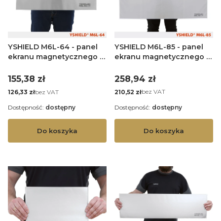
YSHIELD M6L-85 - panel
YSHIELD M6L-64 - panel
ekranu magnetycznego -
ekranu magnetycznego -
80 x 55 cm
59 x 40 cm
Cena
Cena
258,94 zł
155,38 zł
Cena
Cena
bez VAT
bez VAT
210,52 zł
126,33 zł
Dostępność:
dostępny
Dostępność:
dostępny
Do koszyka
Do koszyka