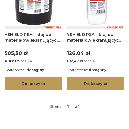
YSHIELD PSA - klej do
YSHIELD PSA - klej do
materiałów ekranujących
materiałów ekranujących
PEM - 5 L
PEM - 1 L
Cena
Cena
505,30 zł
126,04 zł
Cena
Cena
bez VAT
bez VAT
410,81 zł
102,47 zł
Dostępność:
dostępny
Dostępność:
dostępny
Do koszyka
Do koszyka
Strona
z 1