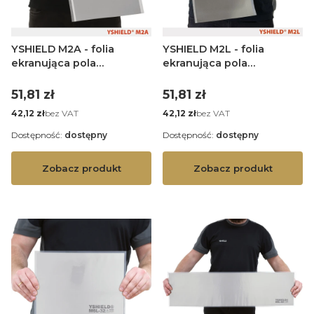
YSHIELD M2A - folia
YSHIELD M2L - folia
ekranująca pola
ekranująca pola
magnetyczne AL - szer. 21
magnetyczne - szer. 21
cm - 1 mb
cm - 1 mb
Cena
Cena
51,81 zł
51,81 zł
Cena
Cena
bez VAT
bez VAT
42,12 zł
42,12 zł
Dostępność:
dostępny
Dostępność:
dostępny
Zobacz produkt
Zobacz produkt