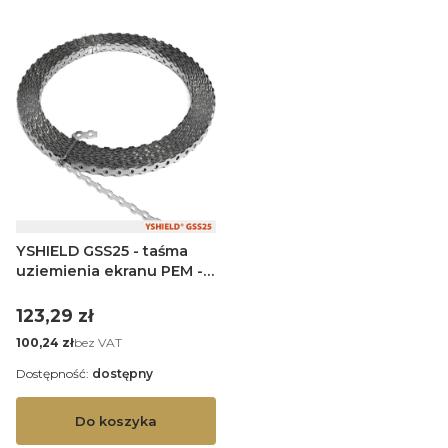
YSHIELD GSS25 - taśma
uziemienia ekranu PEM -
stal nierdz. - 25 mb
Cena
123,29 zł
Cena
bez VAT
100,24 zł
Dostępność:
dostępny
Do koszyka