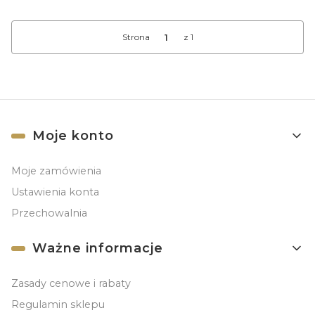
Strona
z 1
Linki w stopce
Moje konto
Moje zamówienia
Ustawienia konta
Przechowalnia
Ważne informacje
Zasady cenowe i rabaty
Regulamin sklepu