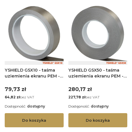
YSHIELD GSX10 - taśma
YSHIELD GSX50 - taśma
uziemienia ekranu PEM -
uziemienia ekranu PEM -
10 mb
50 mb
Cena
Cena
79,73 zł
280,17 zł
Cena
Cena
bez VAT
bez VAT
64,82 zł
227,78 zł
Dostępność:
dostępny
Dostępność:
dostępny
Do koszyka
Do koszyka