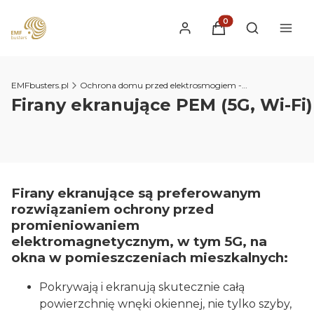
Produkty w koszyku
Otwórz wysz
EMFbusters.pl
Ochrona domu przed elektrosmogiem - w tym 5G
Firany ekranujące PEM (5G, Wi-Fi)
Firany ekranujące są preferowanym
rozwiązaniem ochrony przed
promieniowaniem
elektromagnetycznym, w tym 5G, na
okna w pomieszczeniach mieszkalnych:
Pokrywają i ekranują skutecznie całą
powierzchnię wnęki okiennej, nie tylko szyby,