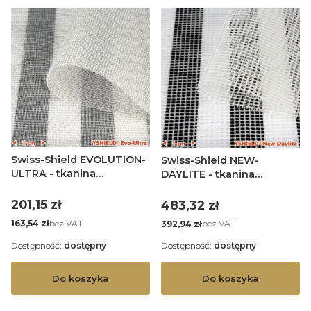
Swiss-Shield EVOLUTION-
Swiss-Shield NEW-
ULTRA - tkanina
DAYLITE - tkanina
ekranująca PEM - szer.
ekranująca PEM - szer.
200 cm - 1 mb
300 cm - 1 mb
Cena
Cena
201,15 zł
483,32 zł
Cena
Cena
bez VAT
bez VAT
163,54 zł
392,94 zł
Dostępność:
dostępny
Dostępność:
dostępny
Do koszyka
Do koszyka