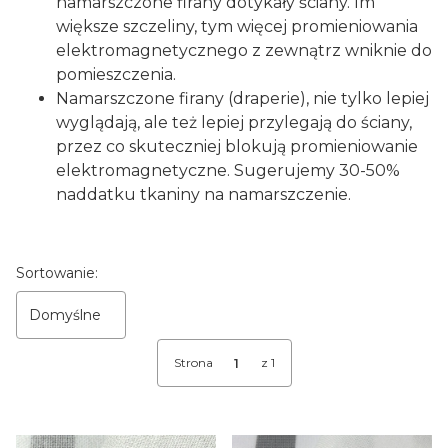
namarszczone firany dotykały ściany. Im
większe szczeliny, tym więcej promieniowania
elektromagnetycznego z zewnątrz wniknie do
pomieszczenia.
Namarszczone firany (draperie), nie tylko lepiej
wyglądają, ale też lepiej przylegają do ściany,
przez co skuteczniej blokują promieniowanie
elektromagnetyczne. Sugerujemy 30-50%
naddatku tkaniny na namarszczenie.
Lista produktów
Sortowanie:
Domyślne
Strona
z 1