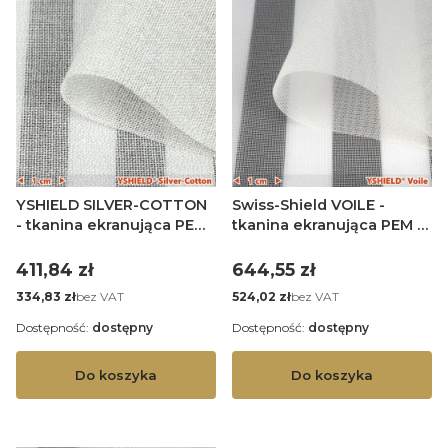
YSHIELD SILVER-COTTON
Swiss-Shield VOILE -
- tkanina ekranująca PEM
tkanina ekranująca PEM -
- szer. 250 cm - 1 mb
szer. 250 cm - 1 mb
Cena
Cena
411,84 zł
644,55 zł
Cena
Cena
bez VAT
bez VAT
334,83 zł
524,02 zł
Dostępność:
dostępny
Dostępność:
dostępny
Do koszyka
Do koszyka