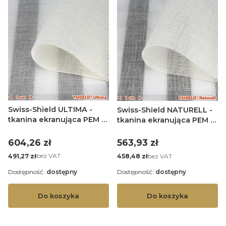
Swiss-Shield ULTIMA -
Swiss-Shield NATURELL -
tkanina ekranująca PEM -
tkanina ekranująca PEM -
szer. 250 cm - 1 mb
szer. 250 cm - 1 mb
Cena
Cena
604,26 zł
563,93 zł
Cena
Cena
bez VAT
bez VAT
491,27 zł
458,48 zł
Dostępność:
dostępny
Dostępność:
dostępny
Do koszyka
Do koszyka