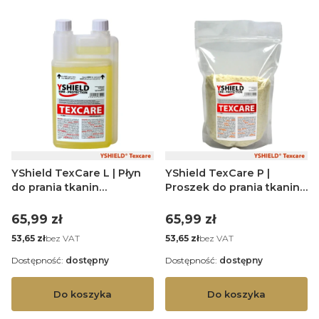
YShield TexCare L | Płyn
YShield TexCare P |
do prania tkanin
Proszek do prania tkanin
ekranujących PEM | 1 litr
ekranujących PEM | 1kg
Cena
Cena
65,99 zł
65,99 zł
Cena
Cena
bez VAT
bez VAT
53,65 zł
53,65 zł
Dostępność:
dostępny
Dostępność:
dostępny
Do koszyka
Do koszyka