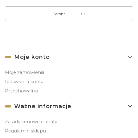
Strona
z 1
Linki w stopce
Moje konto
Moje zamówienia
Ustawienia konta
Przechowalnia
Ważne informacje
Zasady cenowe i rabaty
Regulamin sklepu