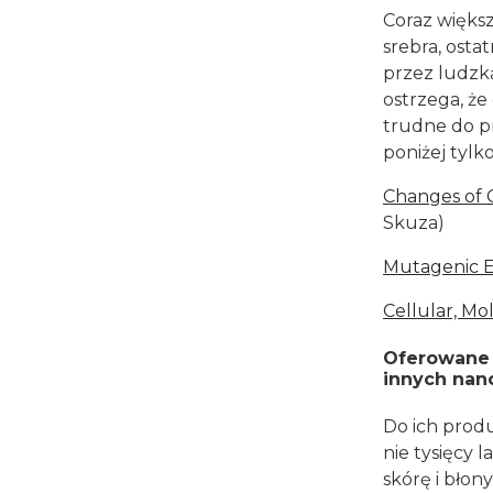
Coraz większ
srebra, osta
przez ludzk
ostrzega, że
trudne do p
poniżej tylko
Changes of 
Skuza)
Mutagenic E
Cellular, Mo
Oferowane 
innych nano
Do ich produ
nie tysięcy 
skórę i bło