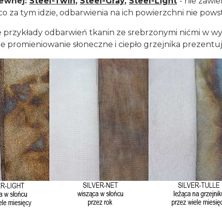
zewnej:
Steel-Twin
,
Steel-Gray
,
Steel-Light
- nie zawi
co za tym idzie, odbarwienia na ich powierzchni nie powst
 przykłady odbarwień tkanin ze srebrzonymi nićmi w wyn
 promieniowanie słoneczne i ciepło grzejnika prezentuj