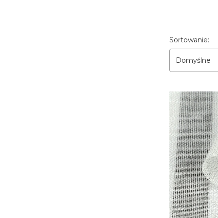
Lista pro
Sortowanie:
Domyślne