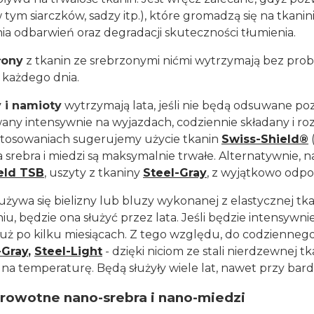
 tym siarczków, sadzy itp.), które gromadzą się na tkani
ia odbarwień oraz degradacji skuteczności tłumienia.
łony
z tkanin ze srebrzonymi nićmi wytrzymają bez proble
 każdego dnia.
 i namioty
wytrzymają lata, jeśli nie będą odsuwane poz
ny intensywnie na wyjazdach, codziennie składany i rozk
stosowaniach sugerujemy użycie tkanin
Swiss-Shield®
srebra i miedzi są maksymalnie trwałe. Alternatywnie, 
eld TSB
, uszyty z tkaniny
Steel-Gray
, z wyjątkowo odpor
li używa się bielizny lub bluzy wykonanej z elastycznej tk
iu, będzie ona służyć przez lata. Jeśli będzie intensywn
już po kilku miesiącach. Z tego względu, do codzienneg
-Gray
,
Steel-Light
- dzięki niciom ze stali nierdzewnej 
 na temperaturę. Będą służyły wiele lat, nawet przy ba
rowotne nano-srebra i nano-miedzi