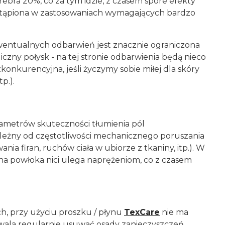
rebra 20%, co za tym idzie, z czasem spore efekty
astąpiona w zastosowaniach wymagających bardzo
 ewentualnych odbarwień jest znacznie ograniczona
iczny połysk - na tej stronie odbarwienia będą nieco
onkurencyjna, jeśli życzymy sobie miłej dla skóry
p.).
rametrów skuteczności tłumienia pól
leżny od częstotliwości mechanicznego poruszania
nia firan, ruchów ciała w ubiorze z tkaniny, itp.). W
brna powłoka nici ulega naprężeniom, co z czasem
ch, przy użyciu proszku / płynu
TexCare
nie ma
zwala regularnie usuwać osady zanieczyszczeń