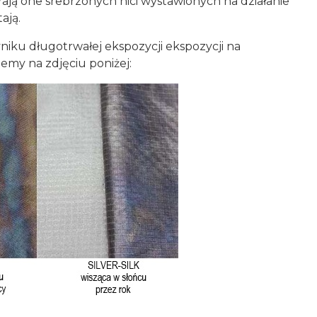
erają one srebrzonych nici wystawionych na działanie
ają.
iku długotrwałej ekspozycji ekspozycji na
emy na zdjęciu poniżej: