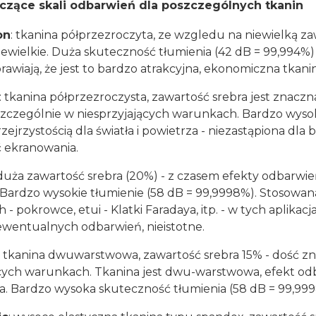
czące skali odbarwień dla poszczególnych tkanin
on
: tkanina półprzezroczyta, ze wzgledu na niewielką 
iewielkie. Duża skuteczność tłumienia (42 dB = 99,994%) 
rawiają, że jest to bardzo atrakcyjna, ekonomiczna tkani
: tkanina półprzezroczysta, zawartość srebra jest znacz
szczególnie w niesprzyjających warunkach. Bardzo wysok
zejrzystością dla światła i powietrza - niezastąpiona d
 ekranowania.
 duża zawartość srebra (20%) - z czasem efekty odbarwi
Bardzo wysokie tłumienie (58 dB = 99,9998%). Stosowan
 - pokrowce, etui - Klatki Faradaya, itp. - w tych aplikac
ewentualnych odbarwień, nieistotne.
: tkanina dwuwarstwowa, zawartość srebra 15% - dość z
cych warunkach. Tkanina jest dwu-warstwowa, efekt odba
a. Bardzo wysoka skuteczność tłumienia (58 dB = 99,999