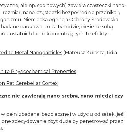
etyczne, ale np. sportowych) zawiera cząsteczki nano-
i rozmiar, nano-cząsteczki bezpośrednio przenikają
organizmu. Niemiecka Agencja Ochrony Środowiska
 zbadane naukowo, co za tym idzie, niesie ze sobą
ń z ostatnich lat dokumentujących te efekty -
ed to Metal Nanoparticles
(Mateusz Kulasza, Lidia
h to Physicochemical Properties
 on Rat Cerebellar Cortex
zne nie zawierają nano-srebra, nano-miedzi czy
 w pełni zbadane, bezpieczne i w użyciu od setek, jeśli
y, są one zdecydowanie zbyt duże by penetrować przez
u.