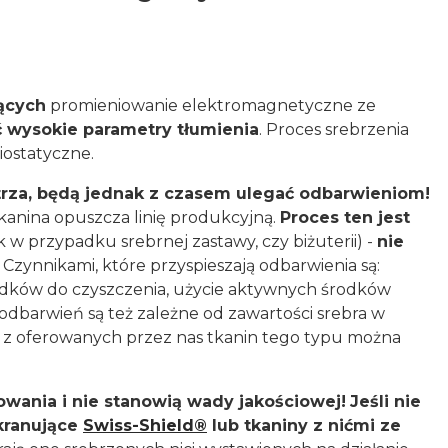
jących
promieniowanie elektromagnetyczne ze
 wysokie parametry tłumienia
. Proces srebrzenia
riostatyczne.
trza, będą jednak z czasem ulegać odbarwieniom!
kanina opuszcza linię produkcyjną.
Proces ten jest
 w przypadku srebrnej zastawy, czy biżuterii) -
nie
Czynnikami, które przyspieszają odbarwienia są:
środków do czyszczenia, użycie aktywnych środków
 odbarwień są też zależne od zawartości srebra w
ej z oferowanych przez nas tkanin tego typu można
wania i nie stanowią wady jakościowej!
Jeśli nie
kranujące
Swiss-Shield®
lub tkaniny z nićmi ze