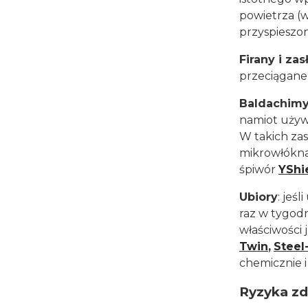
powietrza (w
przyspieszon
Firany i zas
przeciągane
Baldachimy
namiot używa
W takich za
mikrowłókna 
śpiwór
YShi
Ubiory
: jeś
raz w tygodn
właściwości 
Twin
,
Steel
chemicznie i
Ryzyka zd