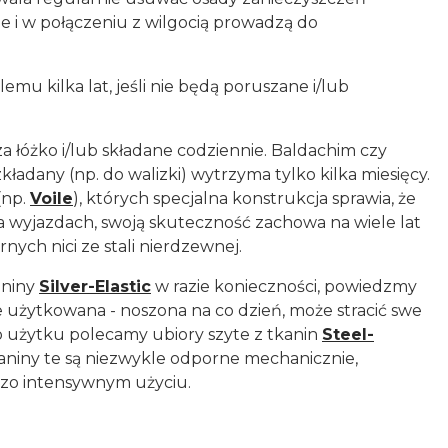
nie i w połączeniu z wilgocią prowadzą do
mu kilka lat, jeśli nie będą poruszane i/lub
a łóżko i/lub składane codziennie. Baldachim czy
ładany (np. do walizki) wytrzyma tylko kilka miesięcy.
(np.
Voile
), których specjalna konstrukcja sprawia, że
na wyjazdach, swoją skuteczność zachowa na wiele lat
nych nici ze stali nierdzewnej.
aniny
Silver-Elastic
w razie konieczności, powiedzmy
ie użytkowana - noszona na co dzień, może stracić swe
o użytku polecamy ubiory szyte z tkanin
Steel-
tkaniny te są niezwykle odporne mechanicznie,
rdzo intensywnym użyciu.