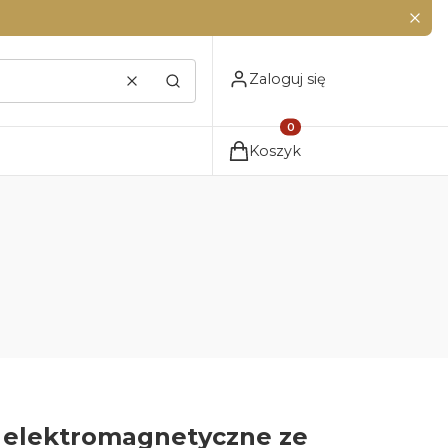
Zaloguj się
Wyczyść
Szukaj
Produkty w koszyku: 0. Zo
Koszyk
a elektromagnetyczne ze