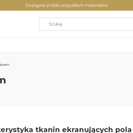
Dostępne próbki wszystkich materiałów
rebrem
em
erystyka tkanin ekranujących pol