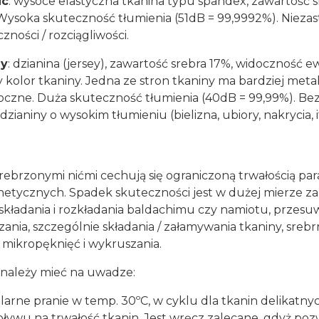
ic
: wysoce elastyczna tkanina typu spandex, zawartość s
Wysoka skuteczność tłumienia (51dB = 99,9992%). Niez
zności / rozciągliwości.
ey
: dzianina (jersey), zawartość srebra 17%, widoczność
 kolor tkaniny. Jedna ze stron tkaniny ma bardziej metal
oczne. Duża skuteczność tłumienia (40dB = 99,99%). Bezk
zianiny o wysokim tłumieniu (bielizna, ubiory, nakrycia, it
rebrzonymi nićmi cechują się ograniczoną trwałością pa
etycznych. Spadek skuteczności jest w dużej mierze za
 składania i rozkładania baldachimu czy namiotu, przesuwa
zania, szczególnie składania / załamywania tkaniny, sre
 mikropęknięć i wykruszania.
 należy mieć na uwadze:
ularne pranie w temp. 30ºC, w cyklu dla tkanin delikatny
pływu na trwałość tkanin. Jest wręcz zalecane, gdyż po