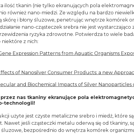
a ilość tkanin (nie tylko ekranujących pola elektromagn
tnio również nano-miedzi. Ze względu na bardzo niewielk
ą skórę i błony śluzowe, penetrując wnętrze komórek 
 działanie nano-cząsteczek srebra nie jest wystarczająco
rzewidzenia ryzyka zdrowotne. Potwierdza to wiele bada
 niektóre z nich:
Gene Expression Patterns from Aquatic Organisms Expos
ffects of Nanosilver Consumer Products: a new Approac
lecular and Biochemical Impacts of Silver Nanoparticles
przez nas tkaniny ekranujące pola elektromagnetyc
-technologii!
kcji użyte jest czyste metaliczne srebro i miedź, które są
lat. Nawet jeśli cząsteczki metalu oderwą się od tkanin
ny śluzowe, bezpośrednio do wnętrza komórek organizm