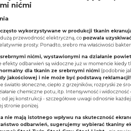
mi nićmi
nia
t często wykorzystywane w produkcji tkanin ekranu
dużą przewodność elektryczną, co
pozwala uzyskiwać
ż relatywnie prosty. Ponadto, srebro ma właściwości bakte
 srebrnymi nićmi, wystawionymi na działanie powie
że efekty odbarwień są widoczne już w momencie kiedy t
normalny dla tkanin ze srebrnymi nićmi
(podobnie jak
dy jakościowej i nie może być podstawą reklamacji!
 światło słoneczne, ciepło z grzejników, rozpryski ze 
ziałanie chemiczne potu, itp. Intensywność i widoczność
z od jej konstrukcji - szczegółowe uwagi odnośnie każd
j stronie poniżej.
a nie mają istotnego wpływu na skuteczność ekrano
Państwo odbarwień, sugerujemy wybierać tkaniny e