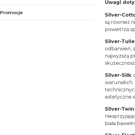
Uwagi doty
Promocje
Silver-Cott
są również n
Koniec menu
powietrza sp
Silver-Tulle
odbarwień, 
najwyższą pr
skuteczność
Silver-Silk
:
warunakch. 
technicznych
estetyczne 
Silver-Twin
niesprzyjają
biała bawełn