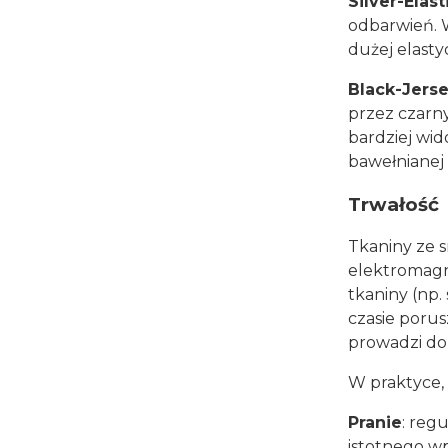
Silver-Elast
odbarwień. 
dużej elastyc
Black-Jers
przez czarny
bardziej wid
bawełnianej d
Trwałość
Tkaniny ze s
elektromagn
tkaniny (np.
czasie porus
prowadzi do
W praktyce,
Pranie
: reg
istotnego w