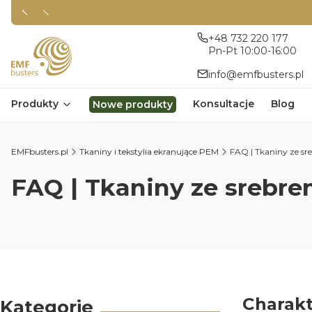
+48 732 220 177
Pn-Pt 10:00-16:00
info@emfbusters.pl
Produkty
Konsultacje
Blog
Nowe produkty
EMFbusters.pl
Tkaniny i tekstylia ekranujące PEM
FAQ | Tkaniny ze s
FAQ | Tkaniny ze srebr
Charakt
Kategorie