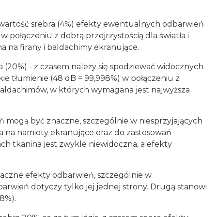
zawartość srebra (4%) efekty ewentualnych odbarwień
w połączeniu z dobrą przejrzystością dla światła i
na na firany i baldachimy ekranujące.
na (20%) - z czasem należy się spodziewać widocznych
ie tłumienie (48 dB = 99,998%) w połączeniu z
la baldachimów, w których wymagana jest najwyższa
eń mogą być znaczne, szczególnie w niesprzyjających
a na namioty ekranujące oraz do zastosowań
jach tkanina jest zwykle niewidoczna, a efekty
naczne efekty odbarwień, szczególnie w
rwień dotyczy tylko jej jednej strony. Drugą stanowi
8%).