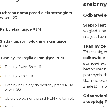
srebrny
Ochrona domu przed elektrosmogiem -
Odbarwie
w tym 5G
Srebro jes
Farby ekranujące PEM
względu na 
nici jest te
Siatki - tapety - włókniny ekranujące
PEM
Tkaniny ze
Zdarza się, 
całkowicie 
Tkaniny i tekstylia ekranujące PEM
stanowi wa
Tkaniny Swiss-Shield®
bezpośrednie
piorących, d
Tkaniny YShield®
tkaninie ora
Tkaniny na ubiory do ochrony przed PEM -
znaleźć na te
w tym 5G
Odbarwieni
Ubiory do ochrony przed PEM - w tym 5G
akceptują 