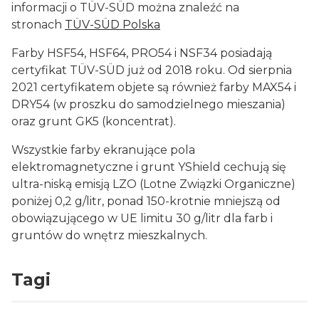
informacji o TÜV-SÜD można znaleźć na
stronach
TÜV-SÜD Polska
Farby HSF54, HSF64, PRO54 i NSF34 posiadają
certyfikat TÜV-SÜD już od 2018 roku. Od sierpnia
2021 certyfikatem objete są również farby MAX54 i
DRY54 (w proszku do samodzielnego mieszania)
oraz grunt GK5 (koncentrat).
Wszystkie farby ekranujące pola
elektromagnetyczne i grunt YShield cechują się
ultra-niską emisją LZO (Lotne Związki Organiczne)
poniżej 0,2 g/litr, ponad 150-krotnie mniejszą od
obowiązującego w UE limitu 30 g/litr dla farb i
gruntów do wnętrz mieszkalnych.
Tagi