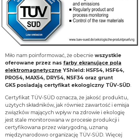
Miło nam poinformować, że obecnie
wszystkie
oferowane przez nas
farby ekranujące pola
elektromagnetyczne
YShield:
HSF54, HSF64,
PRO54, MAX54, DRY54, NSF34 oraz grunt
GK5
posiadają certyfikat ekologiczny TÜV-SÜD
.
Certyfikat TÜV-SÜD oznacza, że jakość produktu,
użytych składników, jak również zawartość i emisja
związków mających wpływ na zdrowie i ekologię
jest stale monitorowana w procesie produkcji i
certyfikowana przez wiarygodną, uznaną
międzynarodowo organizację TÜV-SÜD. Więcej