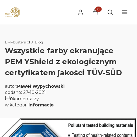
Produkty w koszyku
Otwórz wysz
EMFbusters.pl
Blog
Wszystkie farby ekranujące
PEM YShield z ekologicznym
certyfikatem jakości TÜV-SÜD
autor:
Paweł Wypychowski
dodano: 27-10-2021
0
komentarzy
w kategorii
Informacje