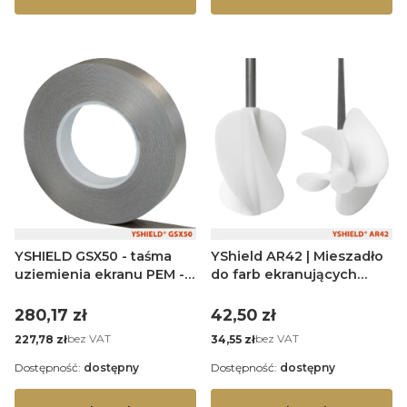
YSHIELD GSX50 - taśma
YShield AR42 | Mieszadło
uziemienia ekranu PEM -
do farb ekranujących
50 mb
PEM-RFID
Cena
Cena
280,17 zł
42,50 zł
Cena
Cena
bez VAT
bez VAT
227,78 zł
34,55 zł
Dostępność:
dostępny
Dostępność:
dostępny