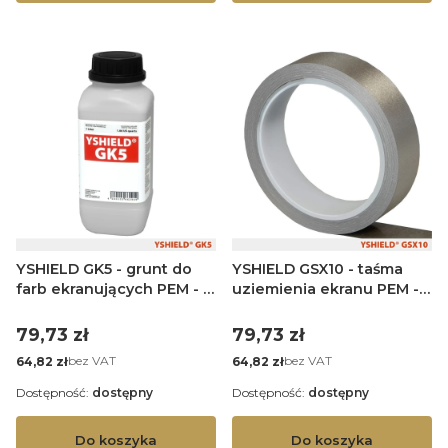
YSHIELD GK5 - grunt do
YSHIELD GSX10 - taśma
farb ekranujących PEM - 1
uziemienia ekranu PEM -
na 5 L
10 mb
Cena
Cena
79,73 zł
79,73 zł
Cena
Cena
bez VAT
bez VAT
64,82 zł
64,82 zł
Dostępność:
dostępny
Dostępność:
dostępny
Do koszyka
Do koszyka