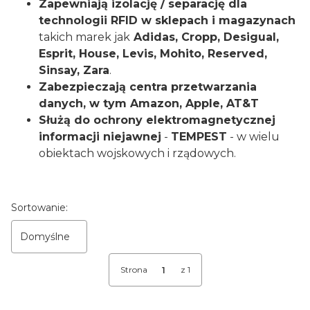
Zapewniają izolację / separację dla
technologii RFID w sklepach i magazynach
takich marek jak
Adidas, Cropp, Desigual,
Esprit, House, Levis, Mohito, Reserved,
Sinsay, Zara
.
Zabezpieczają centra przetwarzania
danych, w tym Amazon, Apple, AT&T
Służą do ochrony elektromagnetycznej
informacji niejawnej
-
TEMPEST
- w wielu
obiektach wojskowych i rządowych.
Lista produktów
Sortowanie:
Domyślne
Strona
z 1