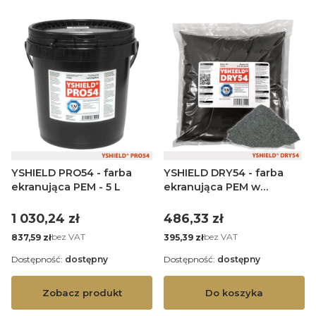
YSHIELD PRO54 - farba
YSHIELD DRY54 - farba
ekranująca PEM - 5 L
ekranująca PEM w
proszku - na 3 L farby
Cena
Cena
1 030,24 zł
486,33 zł
Cena
Cena
bez VAT
bez VAT
837,59 zł
395,39 zł
Dostępność:
dostępny
Dostępność:
dostępny
Zobacz produkt
Do koszyka