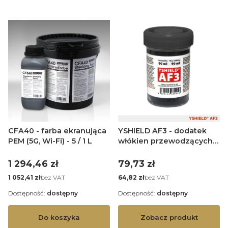
CFA40 - farba ekranująca
YSHIELD AF3 - dodatek
PEM (5G, Wi-Fi) - 5 / 1 L
włókien przewodzących
do farb - 90 ml
Cena
Cena
1 294,46 zł
79,73 zł
Cena
Cena
bez VAT
bez VAT
1 052,41 zł
64,82 zł
Dostępność:
dostępny
Dostępność:
dostępny
Do koszyka
Zobacz produkt