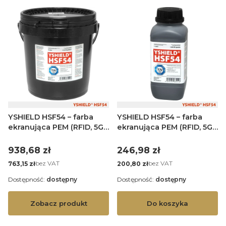
YSHIELD HSF54 – farba
YSHIELD HSF54 – farba
ekranująca PEM (RFID, 5G)
ekranująca PEM (RFID, 5G)
– 5 L
– 1 L
Cena
Cena
938,68 zł
246,98 zł
Cena
Cena
bez VAT
bez VAT
763,15 zł
200,80 zł
Dostępność:
dostępny
Dostępność:
dostępny
Zobacz produkt
Do koszyka