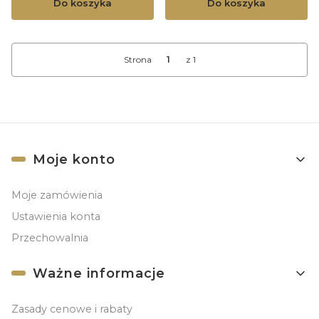
Do koszyka
Do koszyka
Strona
z 1
Linki w stopce
Moje konto
Moje zamówienia
Ustawienia konta
Przechowalnia
Ważne informacje
Zasady cenowe i rabaty