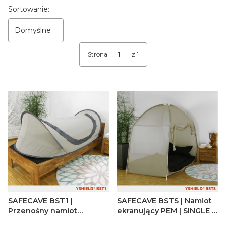
Lista produktów
Sortowanie:
Domyślne
Strona
z 1
SAFECAVE BST1 |
SAFECAVE BSTS | Namiot
Przenośny namiot
ekranujący PEM | SINGLE 1
ekranujący PEM 1 os.
os.