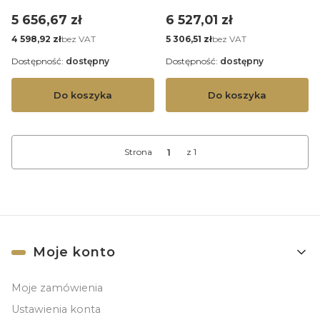
1 os.
SUPERKING 2 os.
Cena
Cena
5 656,67 zł
6 527,01 zł
Cena
Cena
bez VAT
bez VAT
4 598,92 zł
5 306,51 zł
Dostępność:
dostępny
Dostępność:
dostępny
Do koszyka
Do koszyka
Strona
z 1
Linki w stopce
Moje konto
Moje zamówienia
Ustawienia konta