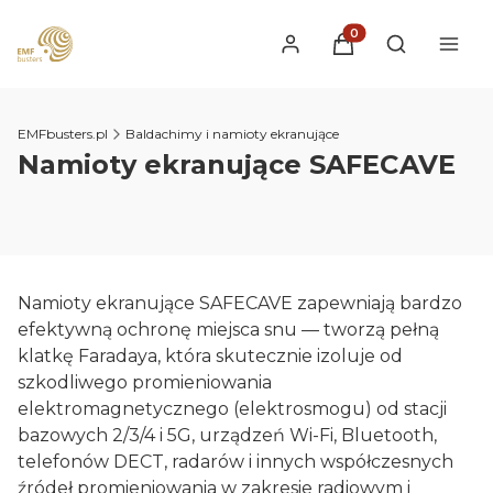
Produkty w koszyku
Otwórz wysz
EMFbusters.pl
Baldachimy i namioty ekranujące
Namioty ekranujące SAFECAVE
Namioty ekranujące SAFECAVE zapewniają bardzo
efektywną ochronę miejsca snu — tworzą pełną
klatkę Faradaya, która skutecznie izoluje od
szkodliwego promieniowania
elektromagnetycznego (elektrosmogu) od stacji
bazowych 2/3/4 i 5G, urządzeń Wi-Fi, Bluetooth,
telefonów DECT, radarów i innych współczesnych
źródeł promieniowania w zakresie radiowym i