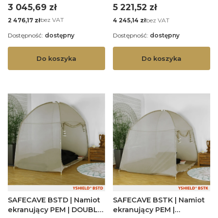
Cena
Cena
3 045,69 zł
5 221,52 zł
Cena
Cena
bez VAT
bez VAT
2 476,17 zł
4 245,14 zł
Dostępność:
dostępny
Dostępność:
dostępny
Do koszyka
Do koszyka
SAFECAVE BSTD | Namiot
SAFECAVE BSTK | Namiot
ekranujący PEM | DOUBLE
ekranujący PEM |